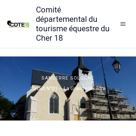
Aller
Comité
au
départemental du
contenu
tourisme équestre du
Cher 18
SANCERRE SOLOGNE
Circuit N°01 – La Grande Sauldre